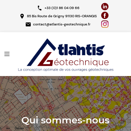
Aller
+33 (0)1 86 04 09 66
au
85 Bis Route de Grigny 91130 RIS-ORANGIS
contenu
contact@atlantis-geotechnique.fr
principal
Qui sommes-nous