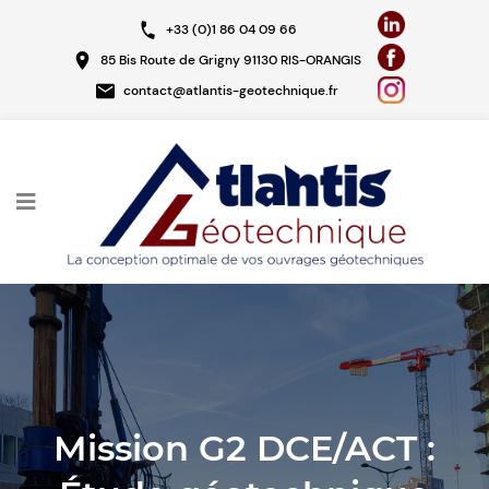
Aller
+33 (0)1 86 04 09 66
au
85 Bis Route de Grigny 91130 RIS-ORANGIS
contenu
contact@atlantis-geotechnique.fr
principal
Mission G2 DCE/ACT :