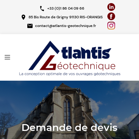
Aller
+33 (0)1 86 04 09 66
au
85 Bis Route de Grigny 91130 RIS-ORANGIS
contenu
contact@atlantis-geotechnique.fr
principal
Demande de devis