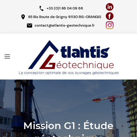
Aller
+33 (0)1 86 04 09 66
au
85 Bis Route de Grigny 91130 RIS-ORANGIS
contenu
contact@atlantis-geotechnique.fr
principal
Mission G1 : Étude