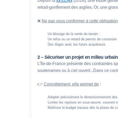
Depuis la 
loi ELAN
 (2018)
, une étude géote
retrait-gonflement des argiles. Or, une gr
❌ 
Ne pas vous conformer à cette obligation,
Un blocage de la vente du terrain ;
Un refus ou un retard de permis de construire 
Des litiges avec les futurs acquéreurs.
2 – Sécuriser un projet en milieu urbai
L’Île-de-France présente des contraintes spé
souterraines ou à ciel ouvert...Dans ce con
👉
Concrètement, elle permet de
 :
Adapter précisément le dimensionnement des 
Limiter les reprises en sous-œuvre, souvent t
Maîtriser le budget travaux dès la phase de c