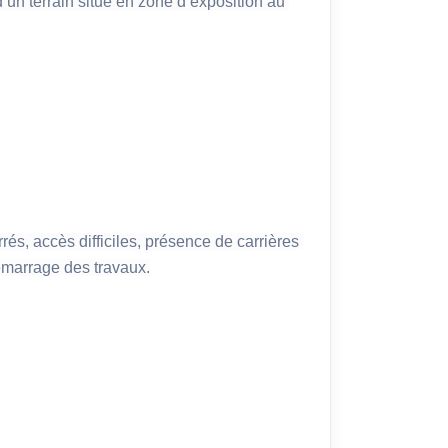
’un terrain situé en zone d’exposition au 
és, accès difficiles, présence de carrières 
démarrage des travaux.