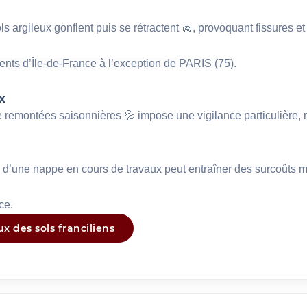
ols argileux gonflent puis se rétractent 🧽, provoquant fissures e
nts d’Île-de-France à l’exception de PARIS (75).
x
 remontées saisonnières 💦 impose une vigilance particulière, 
e d’une nappe en cours de travaux peut entraîner des surcoûts m
ce.
x des sols franciliens