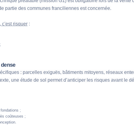
chnique préalable (mission G1) est obligatoire lors de la vente d
ande partie des communes franciliennes est concernée.
 c'est risquer
 :
;
n dense
cifiques : parcelles exiguës, bâtiments mitoyens, réseaux enterr
texte, une étude de sol permet d’anticiper les risques avant le 
fondations ;
rès coûteuses ;
onception.