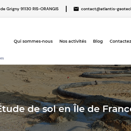
Aller
 de Grigny 91130 RIS-ORANGIS
contact@atlantis-geotech
au
contenu
principal
Qui sommes-nous
Nos activités
Blog
Contacte
Main
navigation
Étude de sol en Île de Franc